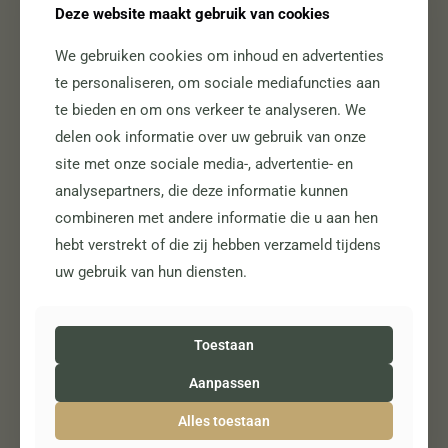
Verstrooien op een dierbare plek.
Deze website maakt gebruik van cookies
Bij ons kunt u ook inspiratie opdoen voor gedenksieraden en andere
We gebruiken cookies om inhoud en advertenties
tastbare herinneringen.
te personaliseren, om sociale mediafuncties aan
te bieden en om ons verkeer te analyseren. We
delen ook informatie over uw gebruik van onze
site met onze sociale media-, advertentie- en
analysepartners, die deze informatie kunnen
combineren met andere informatie die u aan hen
Uw wensen bespreken
hebt verstrekt of die zij hebben verzameld tijdens
Heeft u al nagedacht over uw eigen afscheid? Het kan een
uw gebruik van hun diensten.
geruststelling zijn voor uw nabestaanden om uw wensen te kennen.
Samen zoeken we naar een invulling die recht doet aan wie u bent en
wat belangrijk is voor u en uw naasten.
Toestaan
Aanpassen
Maak een afspraak voor een
kennismakingsgesprek
Alles toestaan