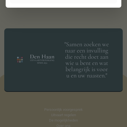
"Samen zoeken we
naar een invulling
die recht doet aan
wie u bent en wat
belangrijk is voor
u en uw naasten."
Persoonlijk voorgesprek
Uitvaart regelen
De mogelijkheden
Over ons