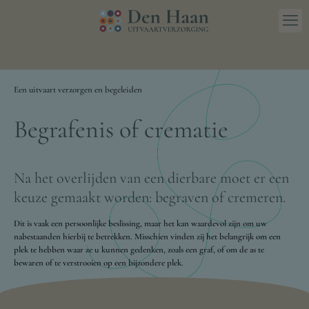
Een uitvaart verzorgen en begeleiden
Begrafenis of crematie
Na het overlijden van een dierbare moet er een
keuze gemaakt worden: begraven of cremeren.
Dit is vaak een persoonlijke beslissing, maar het kan waardevol zijn om uw
nabestaanden hierbij te betrekken. Misschien vinden zij het belangrijk om een
plek te hebben waar ze u kunnen gedenken, zoals een graf, of om de as te
bewaren of te verstrooien op een bijzondere plek.