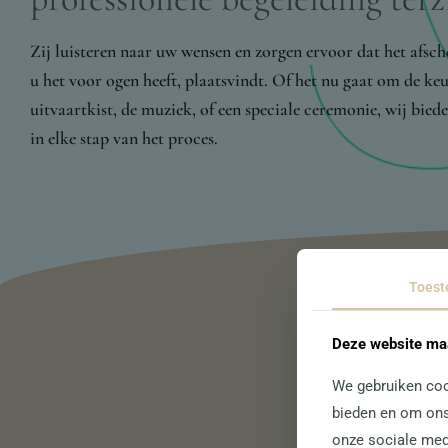
Zij luisteren naar uw wensen en zorgen ervoor dat het afsche
u het voor ogen heeft, plaatsvindt. Of het nu gaat om de ke
uitvaartkist, de muziek, of een speciale ceremonie, wij bied
in elke stap van het proces.
Toes
Deze website maa
We gebruiken coo
bieden en om ons
onze sociale med