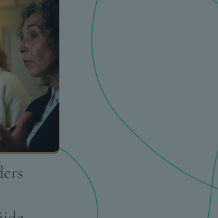
ders
ijde