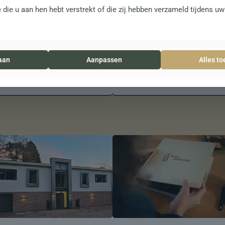
 die u aan hen hebt verstrekt of die zij hebben verzameld tijdens u
aan
Aanpassen
Alles t
Volledige ontzorging
24-uurs kamers
Meer informatie
Meer informatie