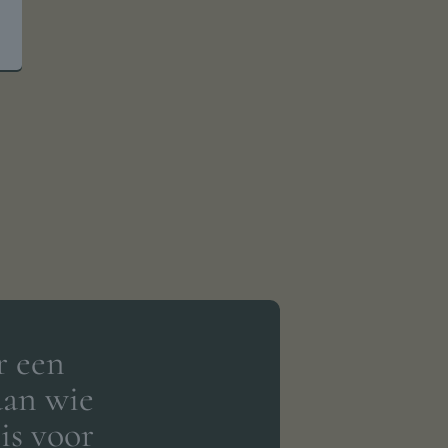
r een
aan wie
is voor