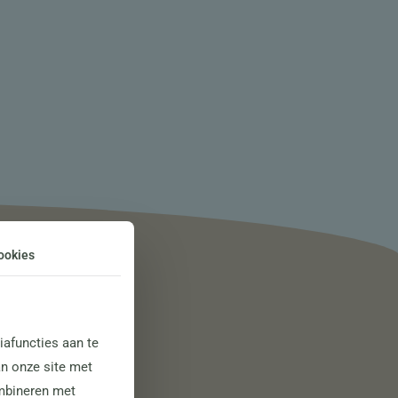
ookies
afuncties aan te
an onze site met
ombineren met