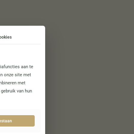
ookies
afuncties aan te
an onze site met
ombineren met
w gebruik van hun
oestaan