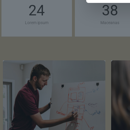
24
38
Lorem ipsum
Maceanas