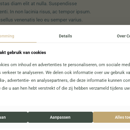
stas diam elit at nulla. Suspendisse
enti. In non lacinia risus, ac tempor ipsum.
sellus venenatis leo eu semper varius.
cenas sit amet molestie leo. Morbi vitae
a mauris. Nulla nec tortor vitae eros
temming
Details
Over C
lis hendrerit aliquet non urna. Nulla sit
t vestibulum magna, eget pulvinar libero.
kt gebruik van cookies
kies om inhoud en advertenties te personaliseren, om sociale medi
 verkeer te analyseren. We delen ook informatie over uw gebruik v
ia-, advertentie- en analysepartners, die deze informatie kunnen c
 die u aan hen hebt verstrekt of die zij hebben verzameld tijdens u
aan
Aanpassen
Alles t