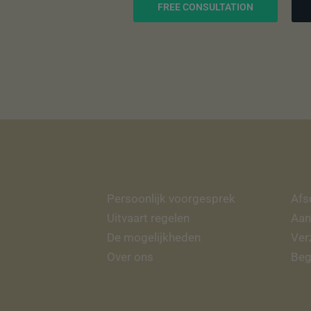
FREE CONSULTATION
Persoonlijk voorgesprek
Afs
Uitvaart regelen
Aan
De mogelijkheden
Ver
Over ons
Beg