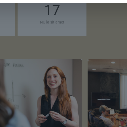
17
NUlla sit amet