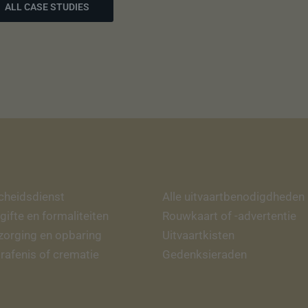
ALL CASE STUDIES
cheidsdienst
Alle uitvaartbenodigdheden
gifte en formaliteiten
Rouwkaart of -advertentie
zorging en opbaring
Uitvaartkisten
rafenis of crematie
Gedenksieraden